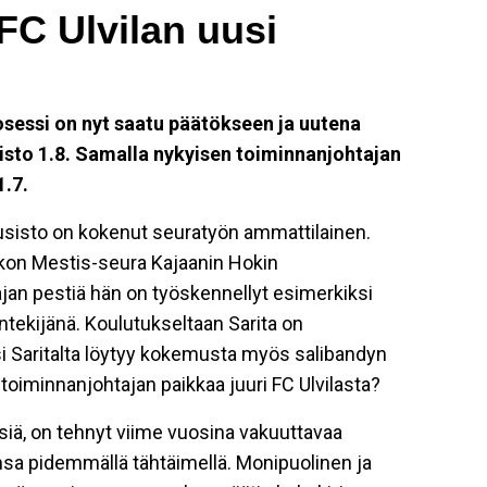
FC Ulvilan uusi
sessi on nyt saatu päätökseen ja uutena
isto 1.8. Samalla nykyisen toiminnanjohtajan
1.7.
uusisto on kokenut seuratyön ammattilainen.
ekon Mestis-seura Kajaanin Hokin
jan pestiä hän on työskennellyt esimerkiksi
tekijänä. Koulutukseltaan Sarita on
i Saritalta löytyy kokemusta myös salibandyn
toiminnanjohtajan paikkaa juuri FC Ulvilasta?
ikäisiä, on tehnyt viime vuosina vakuuttavaa
nsa pidemmällä tähtäimellä. Monipuolinen ja