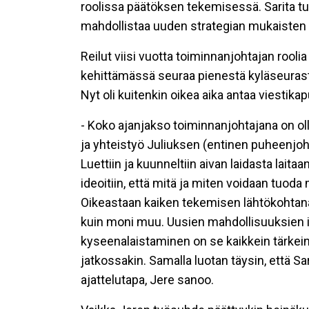
roolissa päätöksen tekemisessä. Sarita tuo
mahdollistaa uuden strategian mukaisten 
Reilut viisi vuotta toiminnanjohtajan rooli
kehittämässä seuraa pienestä kyläseurast
Nyt oli kuitenkin oikea aika antaa viestik
- Koko ajanjakso toiminnanjohtajana on ol
ja yhteistyö Juliuksen (entinen puheenjoht
Luettiin ja kuunneltiin aivan laidasta lait
ideoitiin, että mitä ja miten voidaan tuoda
Oikeastaan kaiken tekemisen lähtökohtana o
kuin moni muu. Uusien mahdollisuuksien in
kyseenalaistaminen on se kaikkein tärkein 
jatkossakin. Samalla luotan täysin, että S
ajattelutapa, Jere sanoo.