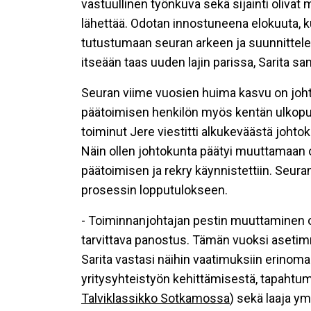
vastuullinen työnkuva sekä sijainti oliva
lähettää. Odotan innostuneena elokuuta, 
tutustumaan seuran arkeen ja suunnittel
itseään taas uuden lajin parissa, Sarita sa
Seuran viime vuosien huima kasvu on johta
päätoimisen henkilön myös kentän ulkopuo
toiminut Jere viestitti alkukeväästä johtok
Näin ollen johtokunta päätyi muuttamaan 
päätoimisen ja rekry käynnistettiin. Seur
prosessin lopputulokseen.
- Toiminnanjohtajan pestin muuttaminen o
tarvittava panostus. Tämän vuoksi asetimm
Sarita vastasi näihin vaatimuksiin erino
yritysyhteistyön kehittämisestä, tapahtum
Talviklassikko Sotkamossa
) sekä laaja y