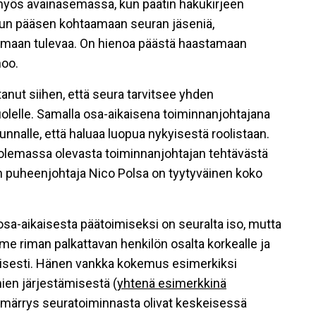
t myös avainasemassa, kun päätin hakukirjeen
kun pääsen kohtaamaan seuran jäseniä,
emaan tulevaa. On hienoa päästä haastamaan
noo.
nut siihen, että seura tarvitsee yhden
lelle. Samalla osa-aikaisena toiminnanjohtajana
unnalle, että haluaa luopua nykyisestä roolistaan.
olemassa olevasta toiminnanjohtajan tehtävästä
an puheenjohtaja Nico Polsa on tyytyväinen koko
sa-aikaisesta päätoimiseksi on seuralta iso, mutta
e riman palkattavan henkilön osalta korkealle ja
maisesti. Hänen vankka kokemus esimerkiksi
ien järjestämisestä (
yhtenä esimerkkinä
mmärrys seuratoiminnasta olivat keskeisessä