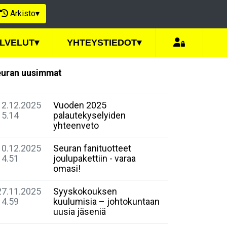
Arkisto
▾
LVELUT
▾
YHTEYSTIEDOT
▾
uran uusimmat
12.12.2025
Vuoden 2025
15.14
palautekyselyiden
yhteenveto
10.12.2025
Seuran fanituotteet
14.51
joulupakettiin - varaa
omasi!
27.11.2025
Syyskokouksen
14.59
kuulumisia – johtokuntaan
uusia jäseniä