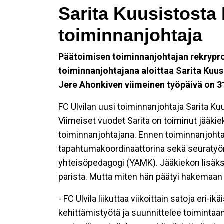
Sarita Kuusistosta 
toiminnanjohtaja
Päätoimisen toiminnanjohtajan rekrypro
toiminnanjohtajana aloittaa Sarita Kuus
Jere Ahonkiven viimeinen työpäivä on 3
FC Ulvilan uusi toiminnanjohtaja Sarita K
Viimeiset vuodet Sarita on toiminut jääki
toiminnanjohtajana. Ennen toiminnanjohta
tapahtumakoordinaattorina sekä seuratyön
yhteisöpedagogi (YAMK). Jääkiekon lisäks
parista. Mutta miten hän päätyi hakemaan 
- FC Ulvila liikuttaa viikoittain satoja eri-
kehittämistyötä ja suunnittelee toimintaa