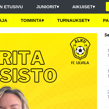
N ETUSIVU
JUNIORIT
▾
AIKUISET
▾
AJA
TOIMINTA
▾
TURNAUKSET
▾
PA
Se