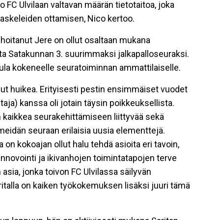
 FC Ulvilaan valtavan määrän tietotaitoa, joka
askeleiden ottamisen, Nico kertoo.
a hoitanut Jere on ollut osaltaan mukana
a Satakunnan 3. suurimmaksi jalkapalloseuraksi.
apula kokeneelle seuratoiminnan ammattilaiselle.
lut huikea. Erityisesti pestin ensimmäiset vuodet
aja) kanssa oli jotain täysin poikkeuksellista.
aan kaikkea seurakehittämiseen liittyvää sekä
 meidän seuraan erilaisia uusia elementtejä.
n kokoajan ollut halu tehdä asioita eri tavoin,
novointi ja ikivanhojen toimintatapojen terve
asia, jonka toivon FC Ulvilassa säilyvän
aritalla on kaiken työkokemuksen lisäksi juuri tämä