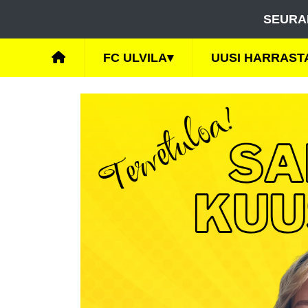
SEURA
FC ULVILA
▾
UUSI HARRAST