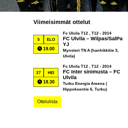
Viimeisimmät ottelut
Fc Ulvila T12 , T12 - 2014
FC Ulvila
–
Wilpas/SalPa
5
ELO
YJ
19.00
Mynsteri TN A (hanhikkitie 3,
Ulvila)
Fc Ulvila T12 , T12 - 2014
FC Inter sinimusta
–
FC
27
HEI
Ulvila
18.30
Turku Energia Areena (
Hippoksentie 6, Turku)
Ottelulista