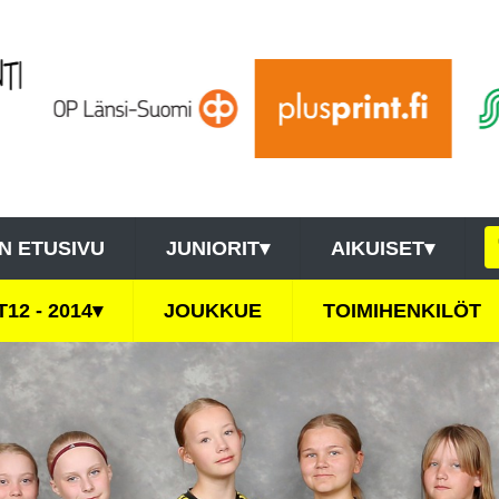
N ETUSIVU
JUNIORIT
▾
AIKUISET
▾
T12 - 2014
▾
JOUKKUE
TOIMIHENKILÖT