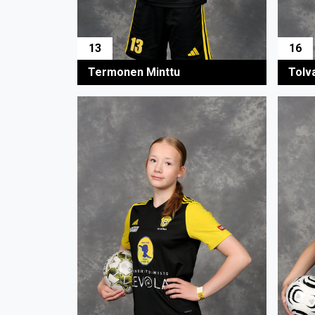
13
16
Termonen Minttu
Tolv