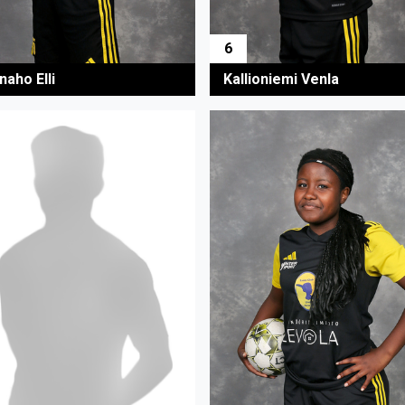
6
naho Elli
Kallioniemi Venla