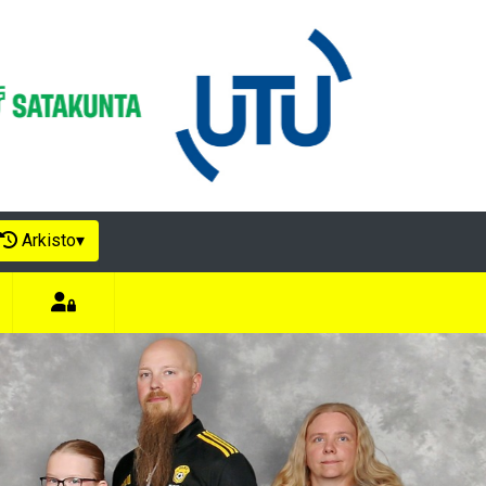
Arkisto
▾