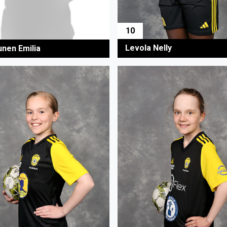
10
Levola Nelly
unen Emilia