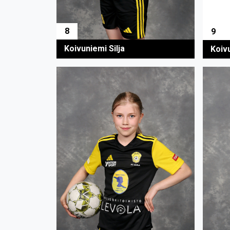
8
9
Koivuniemi Silja
Koiv