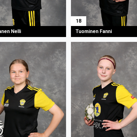
18
anen Nelli
Tuominen Fanni