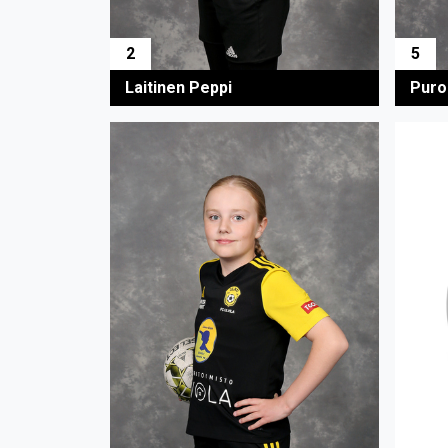
2
5
Laitinen Peppi
Puro