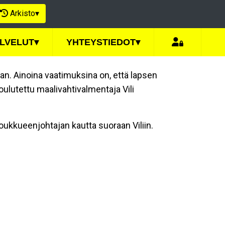
Arkisto
▾
LVELUT
▾
YHTEYSTIEDOT
▾
n. Ainoina vaatimuksina on, että lapsen
oulutettu maalivahtivalmentaja Vili
joukkueenjohtajan kautta suoraan Viliin.