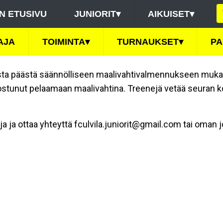
N ETUSIVU
JUNIORIT
▾
AIKUISET
▾
AJA
TOIMINTA
▾
TURNAUKSET
▾
PA
lista päästä säännölliseen maalivahtivalmennukseen mukaa
nnostunut pelaamaan maalivahtina. Treenejä vetää seuran k
ja ja ottaa yhteyttä fculvila.juniorit@gmail.com tai oman 