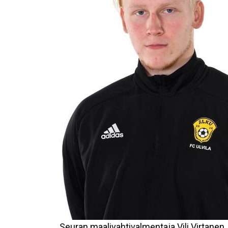
Seuran maalivahtivalmentaja Vili Virtanen