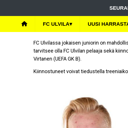
SEURA
FC ULVILA
▾
UUSI HARRAST
FC Ulvilassa jokaisen juniorin on mahdol
tarvitsee olla FC Ulvilan pelaaja sekä kii
Virtanen (UEFA GK B).
Kiinnostuneet voivat tiedustella treeniaiko