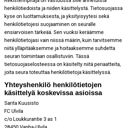
Rekisterinpitäjä on vastuussa sille annetuista
henkilötiedoista ja niiden käsittelystä. Tietosuojassa
kyse on luottamuksesta, ja yksityisyytesi sekä
henkilötietojesi suojaaminen on seuralle
ensiarvoisen tärkeää. Sen vuoksi keräämme
henkilötietojasi vain niissä määrin, kuin tarvitsemme
niitä ylläpitääksemme ja hoitaaksemme suhdetta
seuran toimintaan osallistuviin. Tässä
tietosuojaselosteessa on käsitelty niitä periaatteita,
joita seura toteuttaa henkilötietoja käsittelyssä.
Yhteyshenkilö henkilötietojen
käsittelyä koskevissa asioissa
Sarita Kuusisto
FC Ulvila
c/o Loukkurantie 3 as 1
28450 Vanha-Ulvila