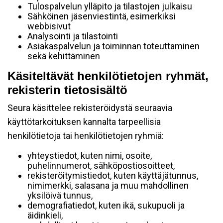
Tulospalvelun ylläpito ja tilastojen julkaisu
Sähköinen jäsenviestintä, esimerkiksi
webbisivut
Analysointi ja tilastointi
Asiakaspalvelun ja toiminnan toteuttaminen
sekä kehittäminen
Käsiteltävät henkilötietojen ryhmät,
rekisterin tietosisältö
Seura käsittelee rekisteröidystä seuraavia
käyttötarkoituksen kannalta tarpeellisia
henkilötietoja tai henkilötietojen ryhmiä:
yhteystiedot, kuten nimi, osoite,
puhelinnumerot, sähköpostiosoitteet,
rekisteröitymistiedot, kuten käyttäjätunnus,
nimimerkki, salasana ja muu mahdollinen
yksilöivä tunnus,
demografiatiedot, kuten ikä, sukupuoli ja
äidinkieli,