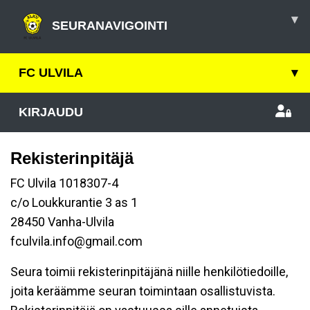
▾
SEURANAVIGOINTI
FC ULVILA
▾
KIRJAUDU
Rekisterinpitäjä
FC Ulvila 1018307-4
c/o Loukkurantie 3 as 1
28450 Vanha-Ulvila
fculvila.info@gmail.com
Seura toimii rekisterinpitäjänä niille henkilötiedoille,
joita keräämme seuran toimintaan osallistuvista.