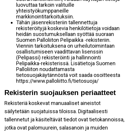
luovuttaa tarkoin valituille
yhteistyökumppaneille
markkinointitarkoituksiin.
Tähän jäsenrekisteriin tallennettuja
rekisteröityjä koskevia henkilötietoja voidaan
heidän suostumuksellaan syöttää suoraan
Suomen Palloliiton Pelipaikka -rekisteriin.
Viennin tarkoituksena on urheilutoimintaan
osallistumiseen vaadittavan lisenssin
(Pelipassi) rekisteröinti ja hallinnointi
Pelipaikka-rekisterissä. Lisätietoja Suomen
Palloliiton noudattamasta
tietosuojakäytännöstä voit saada osoitteesta
https://www.palloliitto.fi/tietosuoja/
Rekisterin suojauksen periaatteet
Rekisteriä koskevat manuaaliset aineistot
säilytetään suojatuissa tiloissa. Digitaalisesti
tallennetut ja käsiteltävät tiedot ovat tietokannoissa,
jotka ovat palomuurein, salasanoin ja muiden