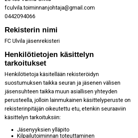
fculvila.toiminnanjohtaja@gmail.com
0442094066
Rekisterin nimi
FC Ulvila jäsenrekisteri
Henkilötietojen käsittelyn
tarkoitukset
Henkilötietoja käsitellään rekisteröidyn
suostumuksen taikka seuran ja jäsenen välisen
jäsensuhteen taikka muun asiallisen yhteyden
perusteella, jolloin lainmukainen käsittelyperuste on
rekisterinpitäjän oikeutettu etu, etenkin seuraaviin
käsittelyn tarkoituksiin:
Jäsenyyksien ylläpito
Kilpailutoiminnan toteuttaminen