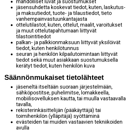
mahdolliset luvat ja suostumukset
jäsensuhdetta koskevat tiedot, kuten, laskutus-
ja maksutiedot, tuote- ja tilaustiedot, tieto
vanhempainvastuunkantajasta
ottelutilastot, kuten, ottelut, maalit, varoitukset
ja muut ottelutapahtumaan liittyvät
tilastointitiedot
palkan- ja palkkionmaksuun liittyvät yksilöivät
tiedot, kuten henkilötunnus
seuran ja henkilön kilpailutoimintaan liittyvät
tiedot sekä muut asiakkaan suostumuksella
kerätyt tiedot, kuten henkilön kuva
Säännönmukaiset tietolähteet
jäseneltä itseltään suoraan järjestelmään,
sähköpostitse, puhelimitse, lomakkeella,
mobiilisovelluksen kautta, tai muulla vastaavalla
tavalla,
rekisterinkäsittelijän (pääkäyttäjä) tai
toimihenkilön (ylläpitäjä) syöttäminä
evästeiden tai muiden vastaavien tekniikoiden
avulla