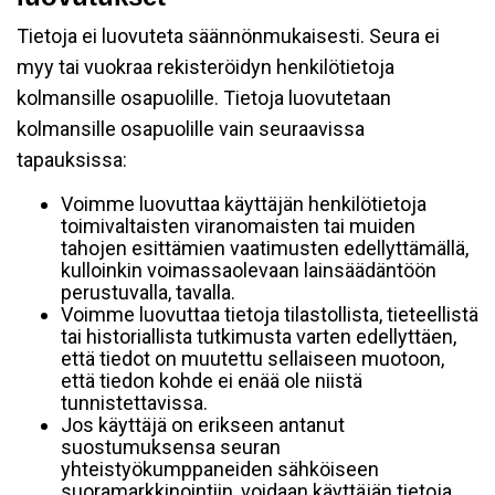
Tietoja ei luovuteta säännönmukaisesti. Seura ei
myy tai vuokraa rekisteröidyn henkilötietoja
kolmansille osapuolille. Tietoja luovutetaan
kolmansille osapuolille vain seuraavissa
tapauksissa:
Voimme luovuttaa käyttäjän henkilötietoja
toimivaltaisten viranomaisten tai muiden
tahojen esittämien vaatimusten edellyttämällä,
kulloinkin voimassaolevaan lainsäädäntöön
perustuvalla, tavalla.
Voimme luovuttaa tietoja tilastollista, tieteellistä
tai historiallista tutkimusta varten edellyttäen,
että tiedot on muutettu sellaiseen muotoon,
että tiedon kohde ei enää ole niistä
tunnistettavissa.
Jos käyttäjä on erikseen antanut
suostumuksensa seuran
yhteistyökumppaneiden sähköiseen
suoramarkkinointiin, voidaan käyttäjän tietoja