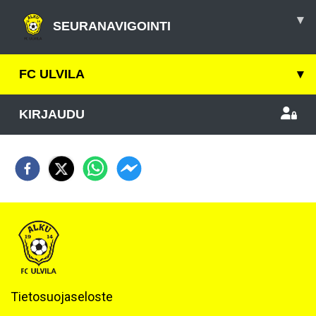
▾
SEURANAVIGOINTI
FC ULVILA
▾
KIRJAUDU
Tietosuojaseloste