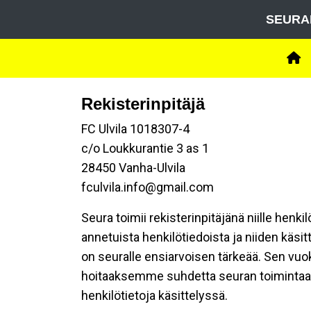
SEURA
Rekisterinpitäjä
FC Ulvila 1018307-4
c/o Loukkurantie 3 as 1
28450 Vanha-Ulvila
fculvila.info@gmail.com
Seura toimii rekisterinpitäjänä niille henk
annetuista henkilötiedoista ja niiden käsi
on seuralle ensiarvoisen tärkeää. Sen vuo
hoitaaksemme suhdetta seuran toimintaan os
henkilötietoja käsittelyssä.