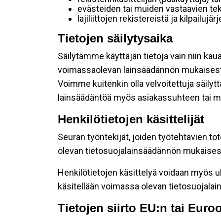
evästeiden tai muiden vastaavien tek
lajiliittojen rekistereistä ja kilpailujä
Tietojen säilytysaika
Säilytämme käyttäjän tietoja vain niin kau
voimassaolevan lainsäädännön mukaisest
Voimme kuitenkin olla velvoitettuja säily
lainsäädäntöä myös asiakassuhteen tai mu
Henkilötietojen käsittelijät
Seuran työntekijät, joiden työtehtävien to
olevan tietosuojalainsäädännön mukaisesti
Henkilötietojen käsittelyä voidaan myös ul
käsitellään voimassa olevan tietosuojala
Tietojen siirto EU:n tai Eur