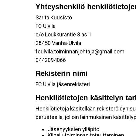
Yhteyshenkilö henkilötietoje
Sarita Kuusisto
FC Ulvila
c/o Loukkurantie 3 as 1
28450 Vanha-Ulvila
fculvila.toiminnanjohtaja@gmail.com
0442094066
Rekisterin nimi
FC Ulvila jäsenrekisteri
Henkilötietojen käsittelyn ta
Henkilötietoja käsitellään rekisteröidyn 
perusteella, jolloin lainmukainen käsittelyp
Jäsenyyksien ylläpito
Kilpailutoiminnan toteuttaminen