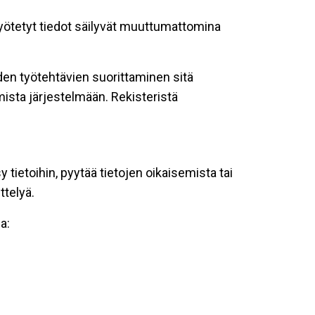
 syötetyt tiedot säilyvät muuttumattomina
oiden työtehtävien suorittaminen sitä
ista järjestelmään. Rekisteristä
tietoihin, pyytää tietojen oikaisemista tai
ttelyä.
a: