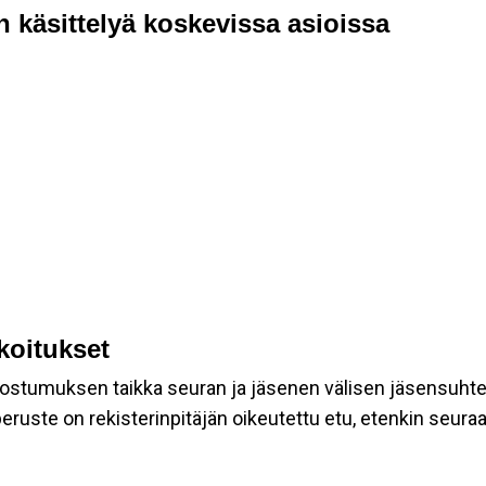
n käsittelyä koskevissa asioissa
rkoitukset
suostumuksen taikka seuran ja jäsenen välisen jäsensuht
eruste on rekisterinpitäjän oikeutettu etu, etenkin seuraav