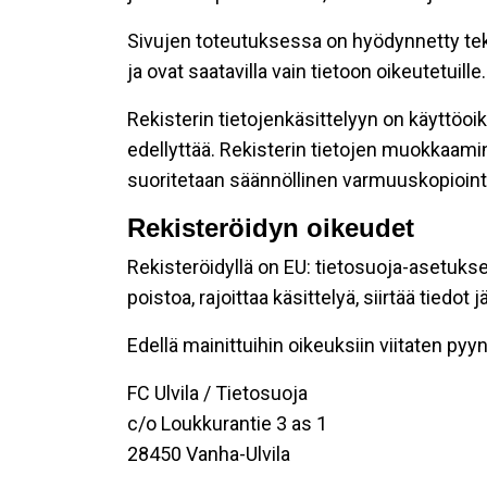
Sivujen toteutuksessa on hyödynnetty tekni
ja ovat saatavilla vain tietoon oikeutetuille.
Rekisterin tietojenkäsittelyyn on käyttöoik
edellyttää. Rekisterin tietojen muokkaami
suoritetaan säännöllinen varmuuskopiointi
Rekisteröidyn oikeudet
Rekisteröidyllä on EU: tietosuoja-asetukse
poistoa, rajoittaa käsittelyä, siirtää tiedo
Edellä mainittuihin oikeuksiin viitaten pyynn
FC Ulvila / Tietosuoja
c/o Loukkurantie 3 as 1
28450 Vanha-Ulvila