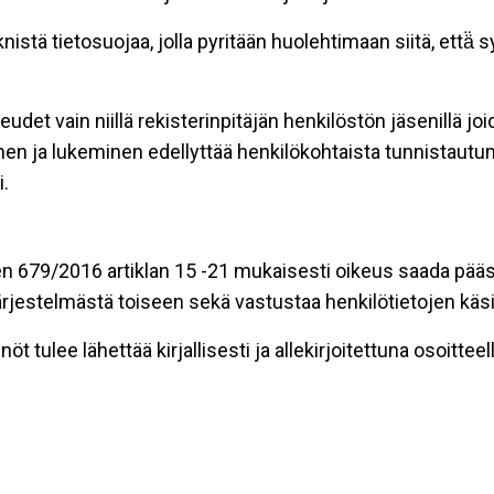
stä tietosuojaa, jolla pyritään huolehtimaan siitä, että̈
eudet vain niillä rekisterinpitäjän henkilöstön jäsenillä j
nen ja lukeminen edellyttää henkilökohtaista tunnistautum
.
n 679/2016 artiklan 15 -21 mukaisesti oikeus saada pääsy 
t järjestelmästä toiseen sekä vastustaa henkilötietojen käsi
öt tulee lähettää kirjallisesti ja allekirjoitettuna osoitteell