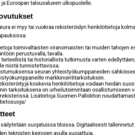
 ja Euroopan talousalueen ulkopuolelle.
ovutukset
ura ei myy tai vuokraa rekisteröidyn henkilötietoja kolman
tapauksissa:
etoja toimivaltaisten viranomaisten tai muiden tahojen e
töön perustuvalla, tavalla.
 tieteellistä tai historiallista tutkimusta varten edellyttäe
e niistä tunnistettavissa.
uostumuksensa seuran yhteistyökumppaneiden sähköiseen 
hteistyökumppaneille markkinointitarkoituksiin.
 rekisteröityjä koskevia henkilötietoja voidaan heidän 
iennin tarkoituksena on urheilutoimintaan osallistumiseen v
kka-rekisterissä. Lisätietoja Suomen Palloliiton noudattama
/tietosuoja/
tteet
äilytetään suojatuissa tiloissa. Digitaalisesti tallennetut 
en teknisten keinojen avulla suojattuja.