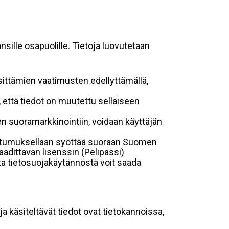
sille osapuolille. Tietoja luovutetaan
sittämien vaatimusten edellyttämällä,
n, että tiedot on muutettu sellaiseen
suoramarkkinointiin, voidaan käyttäjän
suostumuksellaan syöttää suoraan Suomen
aadittavan lisenssin (Pelipassi)
sta tietosuojakäytännöstä voit saada
ja käsiteltävät tiedot ovat tietokannoissa,