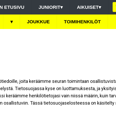
N ETUSIVU
JUNIORIT
▾
AIKUISET
▾
▾
JOUKKUE
TOIMIHENKILÖT
ilötiedoille, joita keräämme seuran toimintaan osallistuvist
ttelystä. Tietosuojassa kyse on luottamuksesta, ja yksity
ksi keräämme henkilötietojasi vain niissä määrin, kuin ta
allistuviin. Tässä tietosuojaselosteessa on käsitelty nii