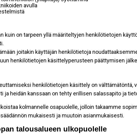
niikoiden avulla
rjestelmistä
an kuin on tarpeen yllä määriteltyjen henkilötietojen käytt
i.
ttämään joitakin käyttäjän henkilötietoja noudattaaksemme
un henkilötietojen käsittelyperusteen päättymisen jälk
teuttamiseksi henkilötietojen käsittely on välttämätöntä, v
 ja heidän kanssaan on tehty erillisen salassapito ja tie
koistaa kolmannelle osapuolelle, jolloin takaamme sopimus
insäädännön mukaisesti ja muutoin asianmukaisesti.
oopan talousalueen ulkopuolelle