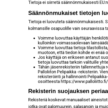
Tietoja ei siirretä säännönmukaisesti EU:n
Säännönmukaiset tietojen lu
Tietoja ei luovuteta säännönmukaisesti. Se
kolmansille osapuolille vain seuraavissa 
Voimme luovuttaa käyttäjän henkilöti
kulloinkin voimassaolevaan lainsäädän
Voimme luovuttaa tietoja tilastollista,
muotoon, että tiedon kohde ei enää ol
Jos käyttäjä on erikseen antanut s
tietoja luovuttaa tarkoin valituille y
Tähän jäsenrekisteriin tallennettuja
Palloliiton Pelipaikka -rekisteriin. V
rekisteröinti ja hallinnointi Pelipai
osoitteesta https://www.palloliitto.fi
Rekisterin suojauksen periaa
Rekisteriä koskevat manuaaliset aineistot s
jotka ovat palomuurein, salasanoin ja muid