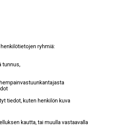
 henkilötietojen ryhmiä:
ä tunnus,
 vanhempainvastuunkantajasta
edot
yt tiedot, kuten henkilön kuva
lluksen kautta, tai muulla vastaavalla