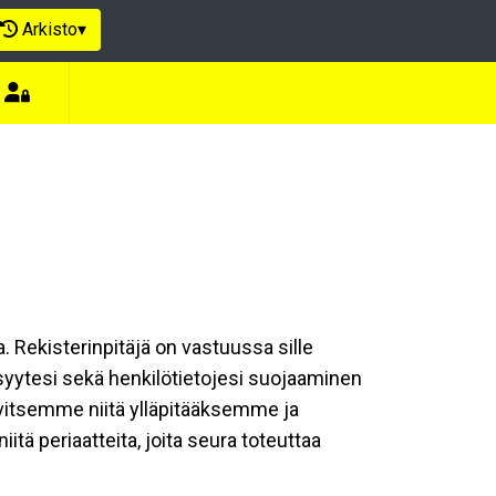
Arkisto
▾
a. Rekisterinpitäjä on vastuussa sille
isyytesi sekä henkilötietojesi suojaaminen
rvitsemme niitä ylläpitääksemme ja
tä periaatteita, joita seura toteuttaa