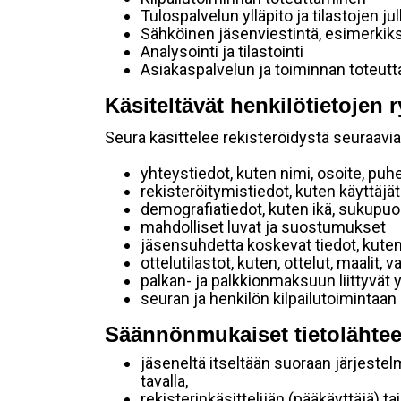
Tulospalvelun ylläpito ja tilastojen ju
Sähköinen jäsenviestintä, esimerkik
Analysointi ja tilastointi
Asiakaspalvelun ja toiminnan toteut
Käsiteltävät henkilötietojen r
Seura käsittelee rekisteröidystä seuraavia 
yhteystiedot, kuten nimi, osoite, puh
rekisteröitymistiedot, kuten käyttäj
demografiatiedot, kuten ikä, sukupuoli 
mahdolliset luvat ja suostumukset
jäsensuhdetta koskevat tiedot, kuten
ottelutilastot, kuten, ottelut, maalit,
palkan- ja palkkionmaksuun liittyvät 
seuran ja henkilön kilpailutoimintaan
Säännönmukaiset tietolähtee
jäseneltä itseltään suoraan järjestel
tavalla,
rekisterinkäsittelijän (pääkäyttäjä) ta