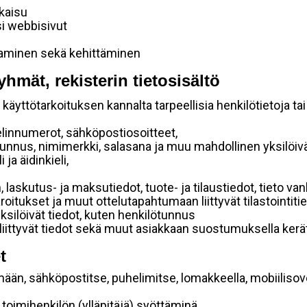
lkaisu
si webbisivut
taminen sekä kehittäminen
yhmät, rekisterin tietosisältö
käyttötarkoituksen kannalta tarpeellisia henkilötietoja tai
elinnumerot, sähköpostiosoitteet,
ätunnus, nimimerkki, salasana ja muu mahdollinen yksilöiv
ja äidinkieli,
, laskutus- ja maksutiedot, tuote- ja tilaustiedot, tieto
 varoitukset ja muut ottelutapahtumaan liittyvät tilastointiti
yksilöivät tiedot, kuten henkilötunnus
 liittyvät tiedot sekä muut asiakkaan suostumuksella kerät
t
mään, sähköpostitse, puhelimitse, lomakkeella, mobiilisove
i toimihenkilön (ylläpitäjä) syöttäminä