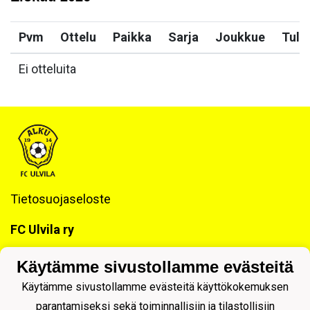
Pvm
Ottelu
Paikka
Sarja
Joukkue
Tulo
Ei otteluita
Tietosuojaseloste
FC Ulvila ry
Y-tunnus: 1018307-4
Käytämme sivustollamme evästeitä
FI07 5700 2020 0788 77
Käytämme sivustollamme evästeitä käyttökokemuksen
parantamiseksi sekä toiminnallisiin ja tilastollisiin