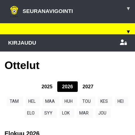
▾
SEURANAVIGOINTI
▾
KIRJAUDU
Ottelut
2025
2026
2027
TAM
HEL
MAA
HUH
TOU
KES
HEI
ELO
SYY
LOK
MAR
JOU
Elokuu
2026