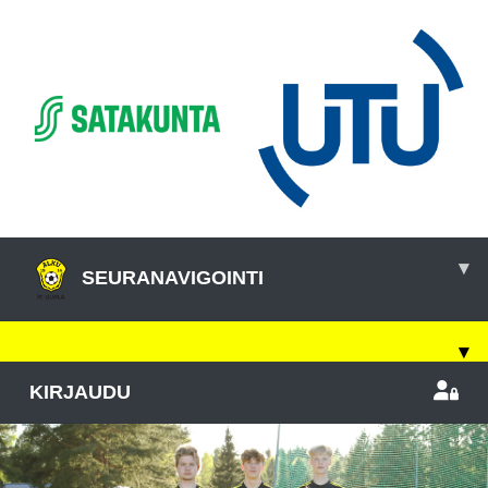
▾
SEURANAVIGOINTI
▾
KIRJAUDU