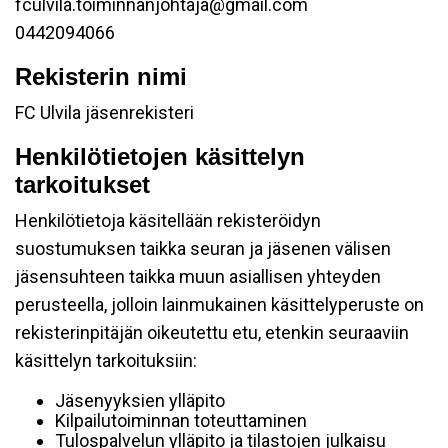
fculvila.toiminnanjohtaja@gmail.com
0442094066
Rekisterin nimi
FC Ulvila jäsenrekisteri
Henkilötietojen käsittelyn
tarkoitukset
Henkilötietoja käsitellään rekisteröidyn
suostumuksen taikka seuran ja jäsenen välisen
jäsensuhteen taikka muun asiallisen yhteyden
perusteella, jolloin lainmukainen käsittelyperuste on
rekisterinpitäjän oikeutettu etu, etenkin seuraaviin
käsittelyn tarkoituksiin:
Jäsenyyksien ylläpito
Kilpailutoiminnan toteuttaminen
Tulospalvelun ylläpito ja tilastojen julkaisu