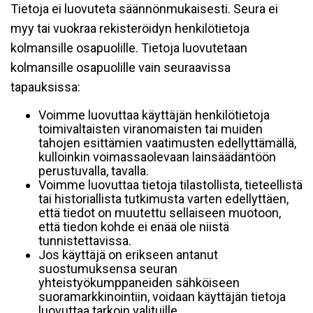
Tietoja ei luovuteta säännönmukaisesti. Seura ei
myy tai vuokraa rekisteröidyn henkilötietoja
kolmansille osapuolille. Tietoja luovutetaan
kolmansille osapuolille vain seuraavissa
tapauksissa:
Voimme luovuttaa käyttäjän henkilötietoja
toimivaltaisten viranomaisten tai muiden
tahojen esittämien vaatimusten edellyttämällä,
kulloinkin voimassaolevaan lainsäädäntöön
perustuvalla, tavalla.
Voimme luovuttaa tietoja tilastollista, tieteellistä
tai historiallista tutkimusta varten edellyttäen,
että tiedot on muutettu sellaiseen muotoon,
että tiedon kohde ei enää ole niistä
tunnistettavissa.
Jos käyttäjä on erikseen antanut
suostumuksensa seuran
yhteistyökumppaneiden sähköiseen
suoramarkkinointiin, voidaan käyttäjän tietoja
luovuttaa tarkoin valituille