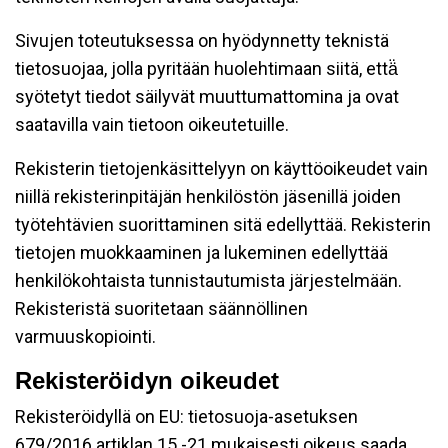
Sivujen toteutuksessa on hyödynnetty teknistä
tietosuojaa, jolla pyritään huolehtimaan siitä, että̈
syötetyt tiedot säilyvät muuttumattomina ja ovat
saatavilla vain tietoon oikeutetuille.
Rekisterin tietojenkäsittelyyn on käyttöoikeudet vain
niillä rekisterinpitäjän henkilöstön jäsenillä joiden
työtehtävien suorittaminen sitä edellyttää. Rekisterin
tietojen muokkaaminen ja lukeminen edellyttää
henkilökohtaista tunnistautumista järjestelmään.
Rekisteristä suoritetaan säännöllinen
varmuuskopiointi.
Rekisteröidyn oikeudet
Rekisteröidyllä on EU: tietosuoja-asetuksen
679/2016 artiklan 15 -21 mukaisesti oikeus saada