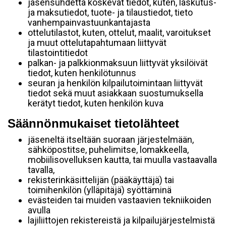
jäsensuhdetta koskevat tiedot, kuten, laskutus-
ja maksutiedot, tuote- ja tilaustiedot, tieto
vanhempainvastuunkantajasta
ottelutilastot, kuten, ottelut, maalit, varoitukset
ja muut ottelutapahtumaan liittyvät
tilastointitiedot
palkan- ja palkkionmaksuun liittyvät yksilöivät
tiedot, kuten henkilötunnus
seuran ja henkilön kilpailutoimintaan liittyvät
tiedot sekä muut asiakkaan suostumuksella
kerätyt tiedot, kuten henkilön kuva
Säännönmukaiset tietolähteet
jäseneltä itseltään suoraan järjestelmään,
sähköpostitse, puhelimitse, lomakkeella,
mobiilisovelluksen kautta, tai muulla vastaavalla
tavalla,
rekisterinkäsittelijän (pääkäyttäjä) tai
toimihenkilön (ylläpitäjä) syöttäminä
evästeiden tai muiden vastaavien tekniikoiden
avulla
lajiliittojen rekistereistä ja kilpailujärjestelmistä