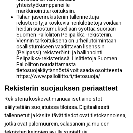
yhteistyökumppaneille
markkinointitarkoituksiin.
Tähän jäsenrekisteriin tallennettuja
rekisteröityjä koskevia henkilötietoja voidaan
heidän suostumuksellaan syöttää suoraan
Suomen Palloliiton Pelipaikka -rekisteriin.
Viennin tarkoituksena on urheilutoimintaan
osallistumiseen vaadittavan lisenssin
(Pelipassi) rekisteröinti ja hallinnointi
Pelipaikka-rekisterissä. Lisätietoja Suomen
Palloliiton noudattamasta
tietosuojakäytännöstä voit saada osoitteesta
https://www.palloliitto.fi/tietosuoja/
Rekisterin suojauksen periaatteet
Rekisteriä koskevat manuaaliset aineistot
säilytetään suojatuissa tiloissa. Digitaalisesti
tallennetut ja käsiteltävät tiedot ovat tietokannoissa,
jotka ovat palomuurein, salasanoin ja muiden
teknisten keinojen avulla suojattuja.