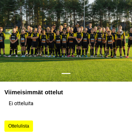
Previous
Nex
Viimeisimmät ottelut
Ei otteluita
Ottelulista